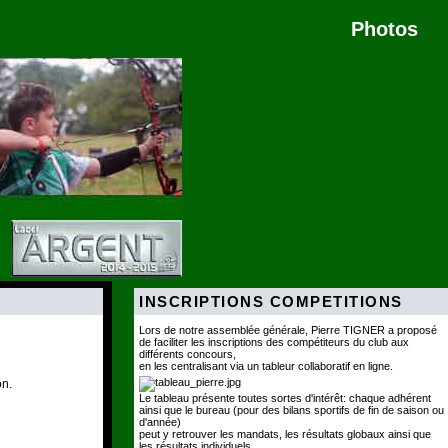
Photos
INSCRIPTIONS COMPETITIONS
Lors de notre assemblée générale, Pierre TIGNER a proposé
de faciliter les inscriptions des compétiteurs du club aux
différents concours,
en les centralisant via un tableur collaboratif en ligne.
on.
Le tableau présente toutes sortes d'intérêt: chaque adhérent
ainsi que le bureau (pour des bilans sportifs de fin de saison ou
d'année)
peut y retrouver les mandats, les résultats globaux ainsi que
les résultats individuels.