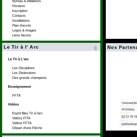
Bureau & initiateurs
Horaires
Inscription
Contacts
Installations
Plan d'accès
Logos & Images
Liens favoris
Le Tir à l' Arc
Nos Parten

Le Tir à L'arc
Les Disciplines
Les Distinctions
Des grands champions
Enseignement
FFTA
Vidéos
Esprit Bleu Tir à l'arc
Vidéos FITA
Vidéos FFTA
Départ d'une Fléche