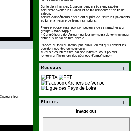
Sur le plan financier, 2 options peuvent être envisagées ;
soit Pierre avance les Fonds et se fait rembourser en fin de
saison,
soit les compétiteurs effectuent auprès de Pierre les paiements
au fur et à mesure de leurs inscriptions.
Pierre propose aussi aux compétiteurs de se rattacher à un
groupe « WhatsApp »
« Compétiteurs de Vertou » qui leur permettra de communiquer
entre eux de façon très directe.
L'accès au tableau n'étant pas public, du fait qu'il contient les
coordonnées des compétiteurs,
si vous êtes intéressés par son initiative, vous pouvez
rencontrer Pierre lors des séances d'entraînement.
Réseaux

Photos

Imagejour