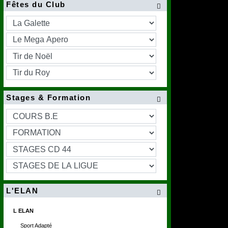
Fêtes du Club

Stages & Formation

L'ELAN

L ELAN
Sport Adapté