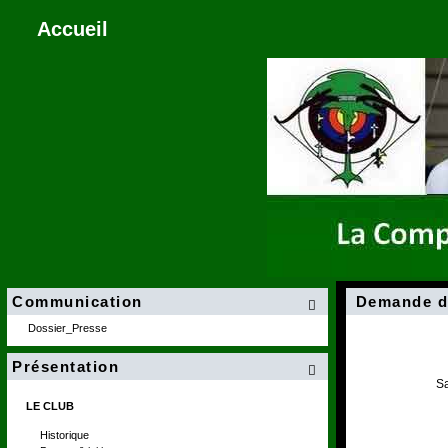
Accueil
Communication
Demande d

Dossier_Presse
Présentation

Sa
LE CLUB
Historique